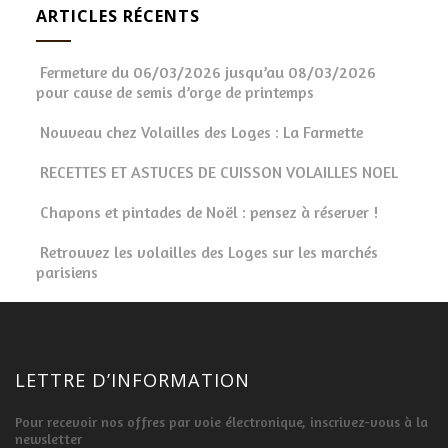
ARTICLES RÉCENTS
Fermeture du 06/03/2026 jusqu’au 08/03/2026
pour cause de semis d’orge de printemps
Nouveau chez Volailles des Loges : La Farmette
RECETTES ET ASTUCES DE CUISSON VOLAILLES NOEL
Chapons et pintades de Noël : pensez à réserver !
Retrouvez les volailles des Loges sur les marchés
parisiens
LETTRE D’INFORMATION
Pour recevoir nos offres par voie électronique, inscrivez-vous à la
newsletter