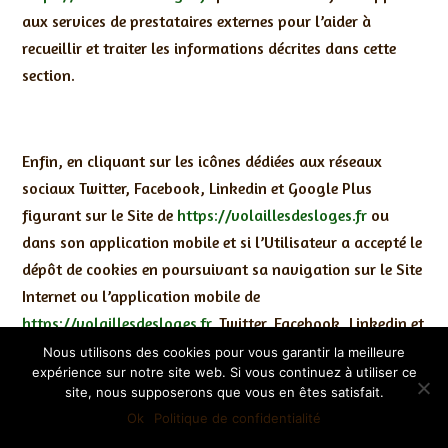
aux services de prestataires externes pour l’aider à
recueillir et traiter les informations décrites dans cette
section.
Enfin, en cliquant sur les icônes dédiées aux réseaux
sociaux Twitter, Facebook, Linkedin et Google Plus
figurant sur le Site de
https://volaillesdesloges.fr
ou
dans son application mobile et si l’Utilisateur a accepté le
dépôt de cookies en poursuivant sa navigation sur le Site
Internet ou l’application mobile de
https://volaillesdesloges.fr
, Twitter, Facebook, Linkedin et
Google Plus peuvent également déposer des cookies sur
Nous utilisons des cookies pour vous garantir la meilleure
expérience sur notre site web. Si vous continuez à utiliser ce
vos terminaux (ordinateur, tablette, téléphone portable).
site, nous supposerons que vous en êtes satisfait.
Ok
Politique de confidentialité