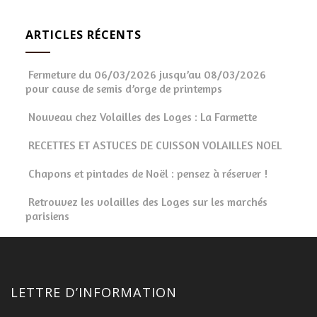
ARTICLES RÉCENTS
Fermeture du 06/03/2026 jusqu’au 08/03/2026
pour cause de semis d’orge de printemps
Nouveau chez Volailles des Loges : La Farmette
RECETTES ET ASTUCES DE CUISSON VOLAILLES NOEL
Chapons et pintades de Noël : pensez à réserver !
Retrouvez les volailles des Loges sur les marchés
parisiens
LETTRE D’INFORMATION