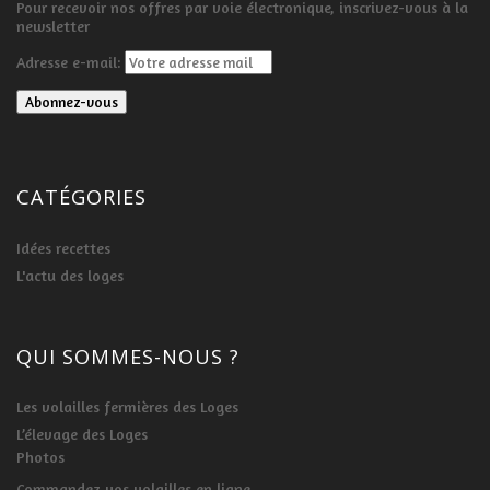
Pour recevoir nos offres par voie électronique, inscrivez-vous à la
newsletter
Adresse e-mail:
CATÉGORIES
Idées recettes
L'actu des loges
QUI SOMMES-NOUS ?
Les volailles fermières des Loges
L’élevage des Loges
Photos
Commandez vos volailles en ligne