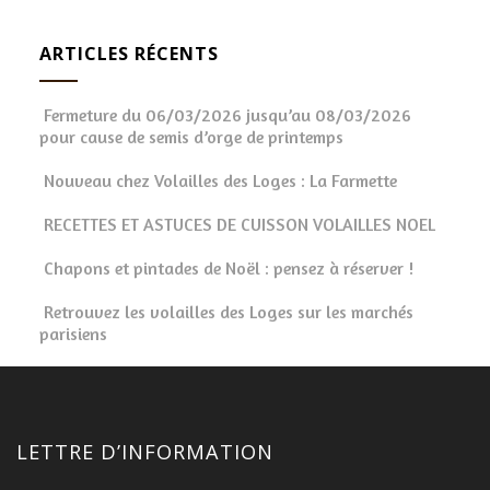
ARTICLES RÉCENTS
Fermeture du 06/03/2026 jusqu’au 08/03/2026
pour cause de semis d’orge de printemps
Nouveau chez Volailles des Loges : La Farmette
RECETTES ET ASTUCES DE CUISSON VOLAILLES NOEL
Chapons et pintades de Noël : pensez à réserver !
Retrouvez les volailles des Loges sur les marchés
parisiens
LETTRE D’INFORMATION