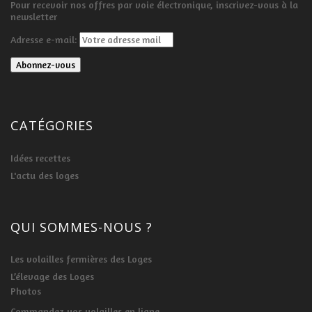
Pour recevoir nos offres par voie électronique, inscrivez-vous à la
newsletter
Adresse e-mail:
CATÉGORIES
Idées recettes
L'actu des loges
QUI SOMMES-NOUS ?
Les volailles fermières des Loges
L’élevage des Loges
Photos
Commandez vos volailles en ligne