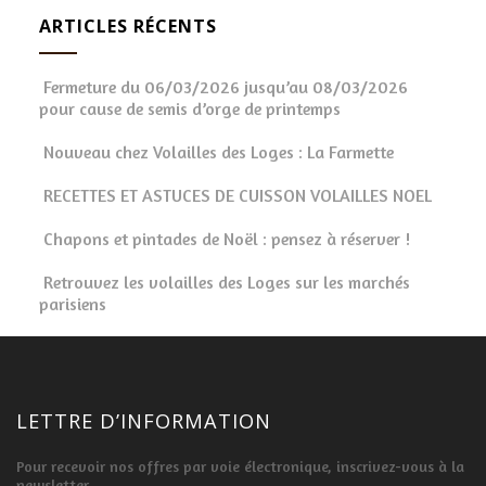
ARTICLES RÉCENTS
Fermeture du 06/03/2026 jusqu’au 08/03/2026
pour cause de semis d’orge de printemps
Nouveau chez Volailles des Loges : La Farmette
RECETTES ET ASTUCES DE CUISSON VOLAILLES NOEL
Chapons et pintades de Noël : pensez à réserver !
Retrouvez les volailles des Loges sur les marchés
parisiens
LETTRE D’INFORMATION
Pour recevoir nos offres par voie électronique, inscrivez-vous à la
newsletter