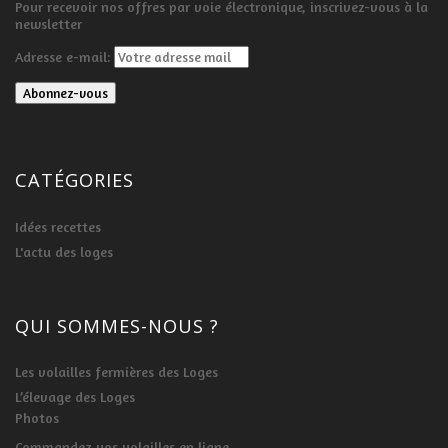
Pour recevoir nos offres par voie électronique, inscrivez-vous à la
newsletter
Adresse e-mail:
CATÉGORIES
Idées recettes
L'actu des loges
QUI SOMMES-NOUS ?
Les volailles fermières des Loges
L’élevage des Loges
Photos
Commandez vos volailles en ligne