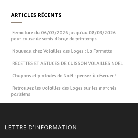
ARTICLES RÉCENTS
Fermeture du 06/03/2026 jusqu’au 08/03/2026
pour cause de semis d’orge de printemps
Nouveau chez Volailles des Loges : La Farmette
RECETTES ET ASTUCES DE CUISSON VOLAILLES NOEL
Chapons et pintades de Noël : pensez à réserver !
Retrouvez les volailles des Loges sur les marchés
parisiens
LETTRE D’INFORMATION