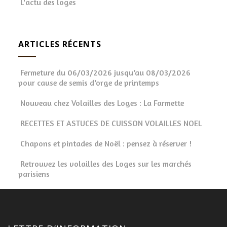
L'actu des loges
ARTICLES RÉCENTS
Fermeture du 06/03/2026 jusqu’au 08/03/2026
pour cause de semis d’orge de printemps
Nouveau chez Volailles des Loges : La Farmette
RECETTES ET ASTUCES DE CUISSON VOLAILLES NOEL
Chapons et pintades de Noël : pensez à réserver !
Retrouvez les volailles des Loges sur les marchés
parisiens